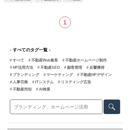
回答生成の中で「分かりやすく整理された情報」が引用されるケース
が増えており、Q&A形式はその最適解とも言えます。本記事では、不
動産売却に強いQ&Aコンテンツの具体例と、その活用方法について解
説します。
1
すべてのタグ一覧
すべて
不動産Web集客
不動産ホームページ制作
HP活用方法
不動産SEO
顧客管理
反響獲得
ブランディング
マーケティング
不動産HPデザイン
人事労務
ITシステム
リスティング広告
不動産売却
AI検索