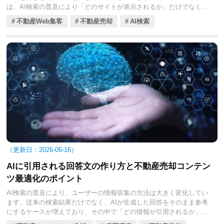
は、AI検索の普及により「どのサイトが表示されるか」だけでなく
「どの情報が引用されるか」が重要になっています。そのため、ホー
不動産Web集客
不動産売却
AI検索
ムページは単なる会社紹介ではなく、売却相談を獲得するための戦略
的なツールとして設計する必要があります。本記事では、不動産売却
に特化したホームページ設計のチェックポイントを体系的に解説しま
す。
2026-06-16
AIに引用される回答文の作り方と不動産売却コンテン
ツ最適化のポイント
AI検索の普及により、ユーザーの情報収集の方法は大きく変化してい
ます。従来の検索結果だけでなく、AIが生成した回答をそのまま参考
にするケースが増えており、その中で「どの情報が引用されるか」が
重要な競争ポイントになっています。不動産売却領域においても、AI