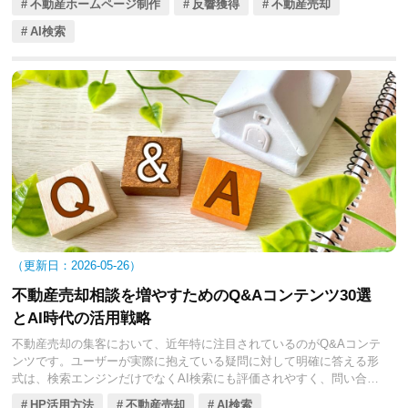
不動産ホームページ制作
反響獲得
不動産売却
に引用される回答文を意識したコンテンツ設計が、問い合わせ獲得に
直結する時代になりました。本記事では、AIに選ばれる回答文の作り
AI検索
方と具体的な改善ポイントについて解説します。
2026-05-26
不動産売却相談を増やすためのQ&Aコンテンツ30選
とAI時代の活用戦略
不動産売却の集客において、近年特に注目されているのがQ&Aコンテ
ンツです。ユーザーが実際に抱えている疑問に対して明確に答える形
式は、検索エンジンだけでなくAI検索にも評価されやすく、問い合わ
せ獲得に直結しやすい特徴があります。特に2025年以降は、AIによる
HP活用方法
不動産売却
AI検索