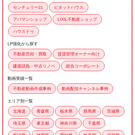
センチュリー21
ピタットハウス
アパマンショップ
LIXIL不動産ショップ
ハウスドゥ
LP強化から探す
不動産売却・買取
賃貸管理オーナー向け
建築請負・中古リノベ
総合コーポレート
動画実績一覧
不動産動画作成事例
動画配信チャンネル事例
エリア別一覧
北海道
青森県
栃木県
群馬県
茨城県
埼玉県
東京都
神奈川県
千葉県