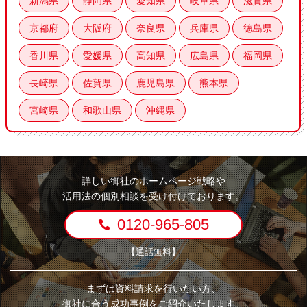
新潟県
静岡県
愛知県
岐阜県
滋賀県
京都府
大阪府
奈良県
兵庫県
徳島県
香川県
愛媛県
高知県
広島県
福岡県
長崎県
佐賀県
鹿児島県
熊本県
宮崎県
和歌山県
沖縄県
詳しい御社のホームページ戦略や
活用法の個別相談を受け付けております。
0120-965-805
【通話無料】
まずは資料請求を行いたい方、
御社に合う成功事例をご紹介いたします。