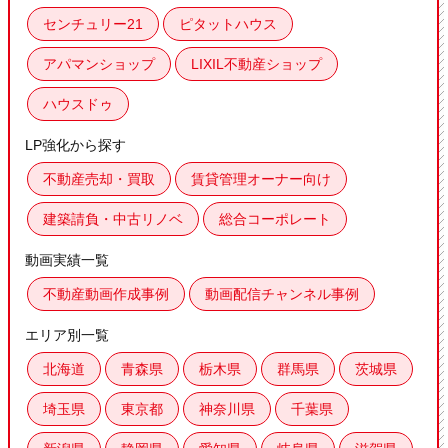
センチュリー21
ピタットハウス
アパマンショップ
LIXIL不動産ショップ
ハウスドゥ
LP強化から探す
不動産売却・買取
賃貸管理オーナー向け
建築請負・中古リノベ
総合コーポレート
動画実績一覧
不動産動画作成事例
動画配信チャンネル事例
エリア別一覧
北海道
青森県
栃木県
群馬県
茨城県
埼玉県
東京都
神奈川県
千葉県