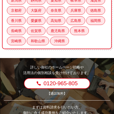
新潟県
静岡県
愛知県
岐阜県
滋賀県
京都府
大阪府
奈良県
兵庫県
徳島県
香川県
愛媛県
高知県
広島県
福岡県
長崎県
佐賀県
鹿児島県
熊本県
宮崎県
和歌山県
沖縄県
詳しい御社のホームページ戦略や
活用法の個別相談を受け付けております。
0120-965-805
【通話無料】
まずは資料請求を行いたい方、
御社に合う成功事例をご紹介いたします。