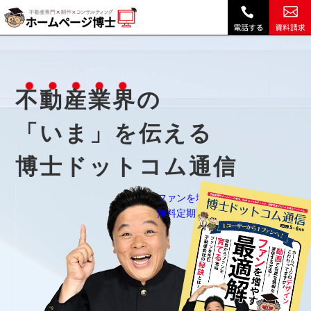
不動産業界のトレンドを知ろう 博士ドットコム通信｜不動産 ホームページ制作・動画作成やSEOはホームページ博士RHS(博士.com)|
不動産業界のトレンドを知ろう 博士ドットコム通信｜不動産 ホームページ制作・動画作成やSEOは『ホームページ博士』(博士.com)
不動産業界
の
「いま」
を伝える
博士ドットコム通信
ファンを増やす最適解
無料定期購読はこちら