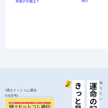
紹介
対策の今後は？
知
り
\博士ドットコム通信
た
5-6月号/
い