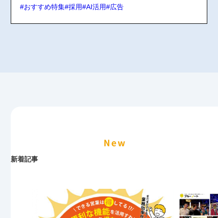
#おすすめ特集
#採用
#AI活用
#広告
新着
記事