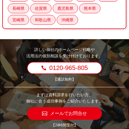
長崎県
佐賀県
鹿児島県
熊本県
宮崎県
和歌山県
沖縄県
詳しい御社のホームページ戦略や
活用法の個別相談を受け付けております。
0120-965-805
【通話無料】
まずは資料請求を行いたい方、
御社に合う成功事例をご紹介いたします。
メールでお問合せ
【24時間受付】