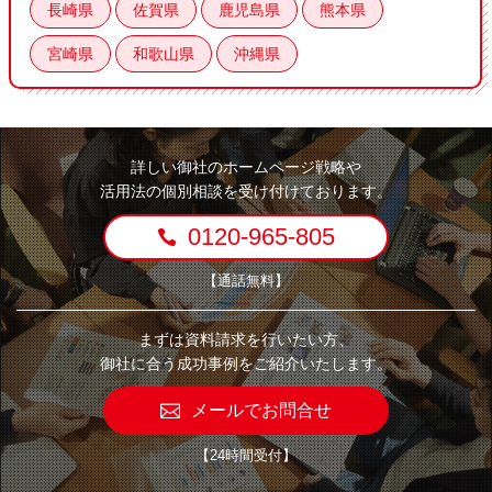
長崎県
佐賀県
鹿児島県
熊本県
宮崎県
和歌山県
沖縄県
詳しい御社のホームページ戦略や
活用法の個別相談を受け付けております。
0120-965-805
【通話無料】
まずは資料請求を行いたい方、
御社に合う成功事例をご紹介いたします。
メールでお問合せ
【24時間受付】