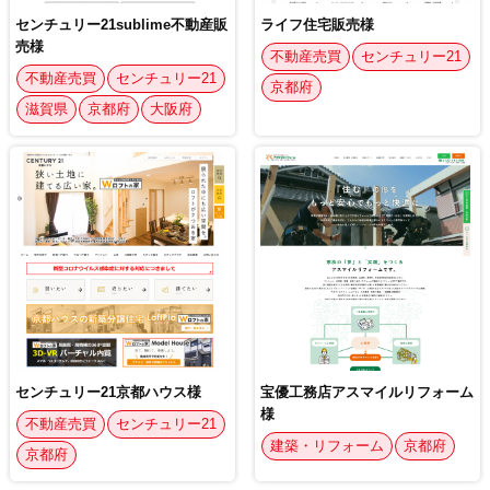
センチュリー21sublime不動産販
ライフ住宅販売様
売様
不動産売買
センチュリー21
不動産売買
センチュリー21
京都府
滋賀県
京都府
大阪府
センチュリー21京都ハウス様
宝優工務店アスマイルリフォーム
様
不動産売買
センチュリー21
建築・リフォーム
京都府
京都府