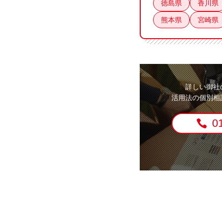
徳島県
香川県
熊本県
宮崎県
詳しい御社
活用法の個別相
0