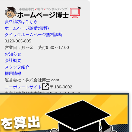
資料請求はこちら
ホームページ診断(無料)
クイックホームページ無料診断
0120-965-805
営業日：月～金 受付9:30～17:00
お知らせ
会社概要
スタッフ紹介
採用情報
運営会社：株式会社博士.com
コーポレートサイト
〒180-0002
東京都武蔵野市吉祥寺東町１丁目１７−１
８ 三角ビル 2F
ホームページ博士RHSの運営会社である
株式会社博士.comは、情報セキュリティ
マネジメントシステム（ISMS）の国際規
格「ISO/IEC 27001:2022（JIS Q