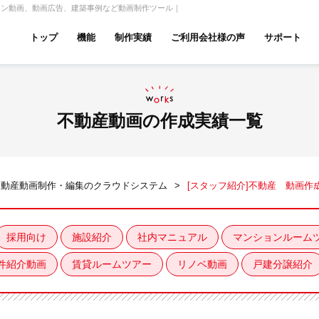
ョン動画、動画広告、建築事例など動画制作ツール｜
トップ
機能
制作実績
ご利用会社様の声
サポート
ムページ無料診断
【賃貸】機能一覧
産投資・収益物件
建築・リフォーム
テナント
不動産動画の作成実績一覧
不動産動画制作・編集のクラウドシステム
[スタッフ紹介]不動産 動画作
アパマンショップ
LIXIL不動産ショップ
ハウ
採用向け
施設紹介
社内マニュアル
マンションルーム
件紹介動画
賃貸ルームツアー
リノベ動画
戸建分譲紹介
古リノベ
総合コーポレート