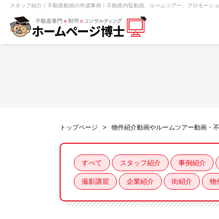
スタッフ紹介｜不動産動画の作成事例｜不動産内覧動画、ルームツアー、プロモーシ
【売買】機能一覧
ホームページ無料診断
【売却】機能一覧
クイックホー
不動産売買
不動産賃貸
不動
トップページ
物件紹介動画やルームツアー動画・
センチュリー21
ピタットハウス
すべて
スタッフ紹介
事例紹介
撮影講習
企業紹介
街紹介
物
賃貸管理オーナー向け
建築請負・中