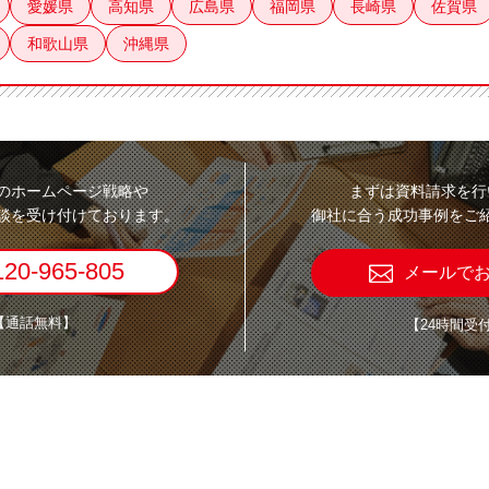
愛媛県
高知県
広島県
福岡県
長崎県
佐賀県
和歌山県
沖縄県
のホームページ戦略や
まずは資料請求を行
談を受け付けております。
御社に合う成功事例をご
120-965-805
メールで
【通話無料】
【24時間受