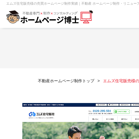
エムズ住宅販売様の売買ホームページ制作実績｜不動産 ホームページ制作・リニューア
【売買】機能一覧
ホームページ無料診断
【売却】機能一覧
クイックホー
不動産売買
不動産賃貸
不動
不動産ホームページ制作トップ
エムズ住宅販売様
センチュリー21
ピタットハウス
賃貸管理オーナー向け
建築請負・中