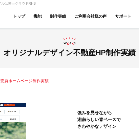
ルは博士クラウドRHS
トップ
機能
制作実績
ご利用会社様の声
サポート
ムページ無料診断
【賃貸】機能一覧
産投資・収益物件
建築・リフォーム
テナント
オリジナルデザイン不動産HP制作実績
の売買ホームページ制作実績
アパマンショップ
LIXIL不動産ショップ
ハウ
強みを見せながら
湘南らしい青ベースで
古リノベ
総合コーポレート
さわやかなデザイン