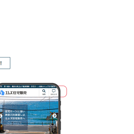
WEB制作事業部
第四チーム
釼持 拓嗣
このスタッフを知る