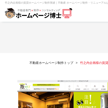
竹之内企画様の賃貸ホームページ制作実績｜不動産 ホームページ制作・リニューアルは
【売買】機能一覧
ホームページ無料診断
【売却】機能一覧
クイックホー
不動産売買
不動産賃貸
不動
不動産ホームページ制作トップ
竹之内企画様の賃
センチュリー21
ピタットハウス
賃貸管理オーナー向け
建築請負・中