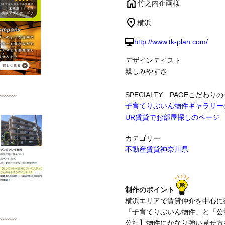
竹之内企画様
横浜
制作事例
http://www.tk-plan.com/
デザインテイスト
親しみやすさ
SPECIALTY PAGE
こだわりの
子育てりぶいん物件ギャラリー
UR賃貸でお部屋探しのページ
カテゴリー
不動産賃貸
神奈川県
制作のポイント
横浜エリアで賃貸仲介を中心に
「子育てりぶいん物件」と「公
公社】物件にかなり強い見せ方