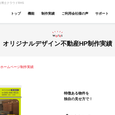
博士クラウドRHS
トップ
機能
制作実績
ご利用会社様の声
サポート
ムページ無料診断
【賃貸】機能一覧
産投資・収益物件
建築・リフォーム
テナント
オリジナルデザイン不動産HP制作実績
貸ホームページ制作実績
アパマンショップ
LIXIL不動産ショップ
ハウ
特徴ある物件を
独自の見せ方で！
古リノベ
総合コーポレート