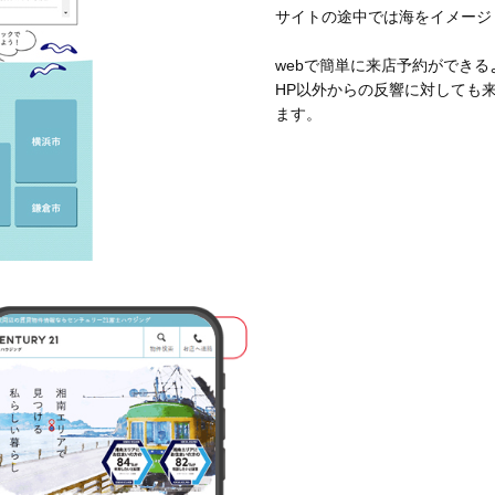
サイトの途中では海をイメージ
webで簡単に来店予約ができ
HP以外からの反響に対しても
ます。
WEB制作事業部
第四チーム
釼持 拓嗣
このスタッフを知る