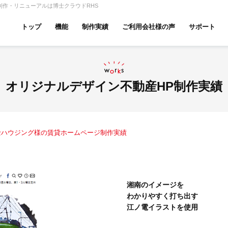
制作・リニューアルは博士クラウドRHS
トップ
機能
制作実績
ご利用会社様の声
サポート
ムページ無料診断
【賃貸】機能一覧
産投資・収益物件
建築・リフォーム
テナント
オリジナルデザイン不動産HP制作実績
士ハウジング様の賃貸ホームページ制作実績
アパマンショップ
LIXIL不動産ショップ
ハウ
湘南のイメージを
わかりやすく打ち出す
古リノベ
総合コーポレート
江ノ電イラストを使用