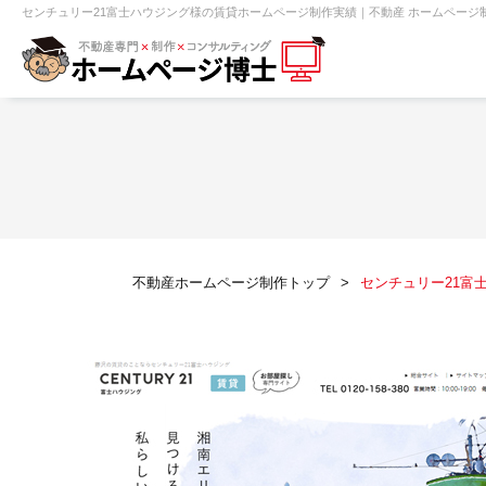
センチュリー21富士ハウジング様の賃貸ホームページ制作実績｜不動産 ホームページ
【売買】機能一覧
ホームページ無料診断
【売却】機能一覧
クイックホー
不動産売買
不動産賃貸
不動
不動産ホームページ制作トップ
センチュリー21富
センチュリー21
ピタットハウス
賃貸管理オーナー向け
建築請負・中