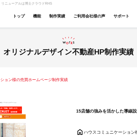
リニューアルは博士クラウドRHS
トップ
機能
制作実績
ご利用会社様の声
サポート
ムページ無料診断
【賃貸】機能一覧
産投資・収益物件
建築・リフォーム
テナント
オリジナルデザイン不動産HP制作実績
ーション様の売買ホームページ制作実績
アパマンショップ
LIXIL不動産ショップ
ハウ
15店舗の強みを活かした導線
古リノベ
総合コーポレート
ハウスコミュニケーション