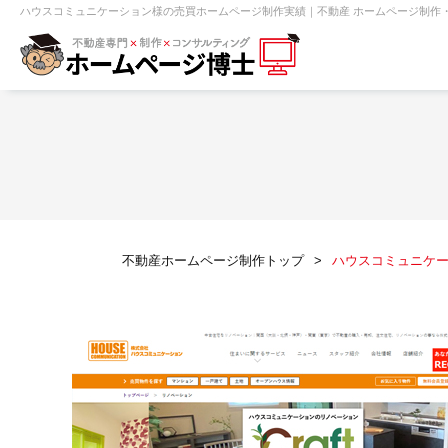
ハウスコミュニケーション様の売買ホームページ制作実績｜不動産 ホームページ制作・
【売買】機能一覧
ホームページ無料診断
【売却】機能一覧
クイックホー
不動産売買
不動産賃貸
不動
不動産ホームページ制作トップ
ハウスコミュニケ
センチュリー21
ピタットハウス
賃貸管理オーナー向け
建築請負・中