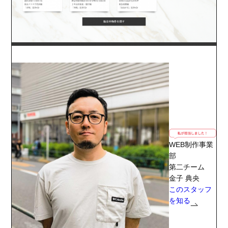
WEB制作事業
部
第二チーム
金子 典央
このスタッフ
を知る