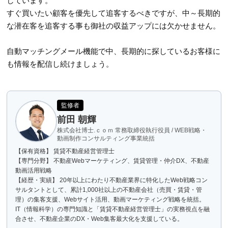
しています。
すぐ買いたい顧客を優先して追客するべきですが、中～長期的
な潜在客を追客する事も御社の収益アップには欠かせません。
自動マッチングメール機能で中、長期的に探しているお客様に
も情報を配信し続けましょう。
監修者
前田 朝輝
株式会社博士.ｃｏｍ 常務取締役執行役員 / WEB戦略・
動画制作コンサルティング事業統括
【保有資格】 賃貸不動産経営管理士
【専門分野】 不動産Webマーケティング、賃貸管理・仲介DX、不動産
動画活用戦略
【経歴・実績】 20年以上にわたり不動産業界に特化したWeb戦略コン
サルタントとして、累計1,000社以上の不動産会社（売買・賃貸・管
理）の集客支援、Webサイト活用、動画マーケティング戦略を統括。
IT（情報科学）の専門知識と「賃貸不動産経営管理士」の実務視点を融
合させ、不動産企業のDX・Web集客最大化を支援している。