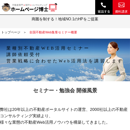
全国不動産Web集客セミナー概要｜不動産 ホームページ制作・動画作成やSEOは『ホームページ博士』(博士.com)
全国不動産Web集客セミナー概要
商圏を制する！地域NO.1のHPをご提案
トップページ
全国不動産Web集客セミナー概要
業種別不動産WEB活用セミナー
講師依頼受付
営業戦略に合わせたWeb活用法を講習します
セミナー・勉強会 開催風景
弊社は20年以上の不動産ポータルサイトの運営、2000社以上の不動産
コンサルティング実績より、
様々な業態の不動産Web活用ノウハウを構築してきました。