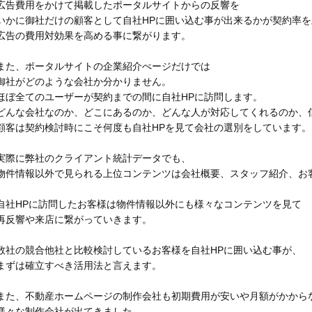
広告費用をかけて掲載したポータルサイトからの反響を
いかに御社だけの顧客として自社HPに囲い込む事が出来るかが契約率
広告の費用対効果を高める事に繋がります。
また、ポータルサイトの企業紹介ぺージだけでは
御社がどのような会社か分かりません。
ほぼ全てのユーザーが契約までの間に自社HPに訪問します。
どんな会社なのか、どこにあるのか、どんな人が対応してくれるのか、
顧客は契約検討時にこそ何度も自社HPを見て会社の選別をしています。
実際に弊社のクライアント統計データでも、
物件情報以外で見られる上位コンテンツは会社概要、スタッフ紹介、お
自社HPに訪問したお客様は物件情報以外にも様々なコンテンツを見て
再反響や来店に繋がっていきます。
数社の競合他社と比較検討しているお客様を自社HPに囲い込む事が、
まずは確立すべき活用法と言えます。
また、不動産ホームページの制作会社も初期費用が安いや月額がかから
様々な制作会社が出てきました。