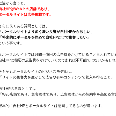
結論から言うと、
自社HPはWeb上の店舗であり、
ポータルサイトは広告掲載です。
さらに良くある質問としては、
「ポータルサイトより多く濃い反響が自社HPから欲しい」
「将来的にポータルを辞めて自社HPだけで集客したい」
という事です。
某ポータルサイトでは月間一億円の広告費をかけている？と言われてい
自社HPに相応の広告費をかけていくのであれば不可能ではないかもしれ
そもそもポータルサイトのビジネスモデルは、
「サイトの集客力を生かして広告や有料コンテンツで収入を得ること」
自社HPの意義としては
「Web店舗であり、集客媒体であり、広告媒体からの契約率を高める営
根本的に自社HPとポータルサイトは意図してるものが違います。