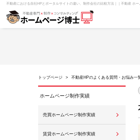
不動産における自社HPとポータルサイトの違い、制作会社の比較方法｜｜不動産 ホー
【売買】機能一覧
ホームページ無料診断
【売却】機能一覧
クイックホー
不動産売買
不動産賃貸
不動
トップページ
不動産HPのよくある質問・お悩み一
センチュリー21
ピタットハウス
ホームページ制作実績
売買ホームページ制作実績
賃貸管理オーナー向け
建築請負・中
賃貸ホームページ制作実績