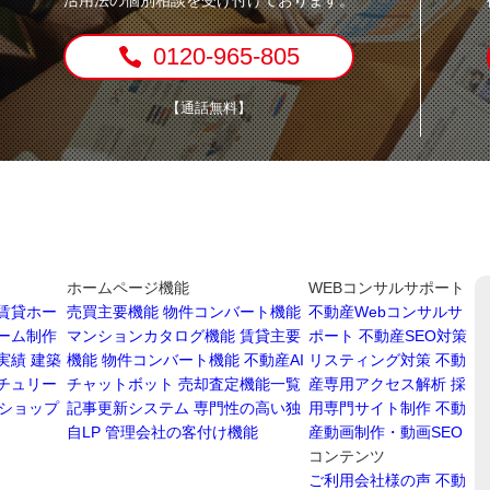
0120-965-805
【通話無料】
ホームページ機能
WEBコンサルサポート
賃貸ホー
売買主要機能
物件コンバート機能
不動産Webコンサルサ
ーム制作
マンションカタログ機能
賃貸主要
ポート
不動産SEO対策
実績
建築
機能
物件コンバート機能
不動産AI
リスティング対策
不動
チュリー
チャットボット
売却査定機能一覧
産専用アクセス解析
採
ショップ
記事更新システム
専門性の高い独
用専門サイト制作
不動
自LP
管理会社の客付け機能
産動画制作・動画SEO
コンテンツ
ご利用会社様の声
不動