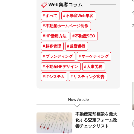
Web集客コラム
すべて
不動産Web集客
不動産ホームページ制作
HP活用方法
不動産SEO
顧客管理
反響獲得
ブランディング
マーケティング
不動産HPデザイン
人事労務
ITシステム
リスティング広告
New Article