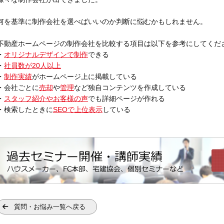
何を基準に制作会社を選べばいいのか判断に悩むかもしれません。
不動産ホームページの制作会社を比較する項目は以下を参考にしてくだ
・
オリジナルデザインで制作
できる
・
社員数が20人以上
・
制作実績
がホームページ上に掲載している
・会社ごとに
売却
や
管理
など独自コンテンツを作成している
・
スタッフ紹介やお客様の声
でも詳細ページが作れる
・検索したときに
SEOで上位表示
している
質問・お悩み一覧へ戻る