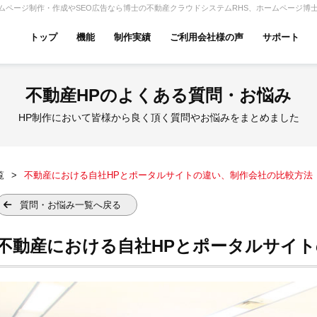
ムページ制作・作成やSEO広告なら博士の不動産クラウドシステムRHS、ホームページ博
トップ
機能
制作実績
ご利用会社様の声
サポート
ムページ無料診断
【賃貸】機能一覧
不動産HPのよくある質問・お悩み
産投資・収益物件
建築・リフォーム
テナント
HP制作において皆様から良く頂く質問やお悩みをまとめました
覧
不動産における自社HPとポータルサイトの違い、制作会社の比較方法
アパマンショップ
LIXIL不動産ショップ
ハウ
質問・お悩み一覧へ戻る
不動産における自社HPとポータルサイ
古リノベ
総合コーポレート