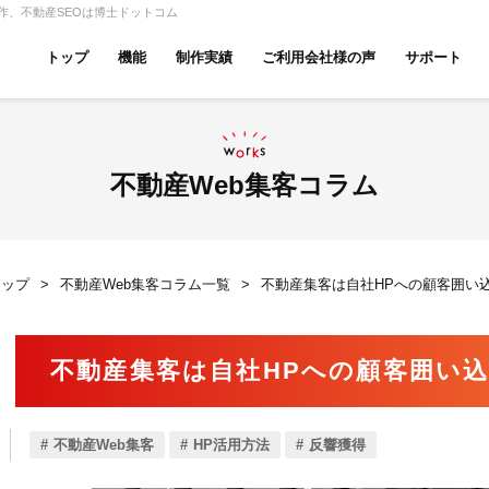
作、不動産SEOは博士ドットコム
トップ
機能
制作実績
ご利用会社様の声
サポート
ムページ無料診断
【賃貸】機能一覧
産投資・収益物件
建築・リフォーム
テナント
不動産Web集客コラム
トップ
不動産Web集客コラム一覧
不動産集客は自社HPへの顧客囲い
アパマンショップ
LIXIL不動産ショップ
ハウ
不動産集客は自社HPへの顧客囲い
古リノベ
総合コーポレート
不動産Web集客
HP活用方法
反響獲得