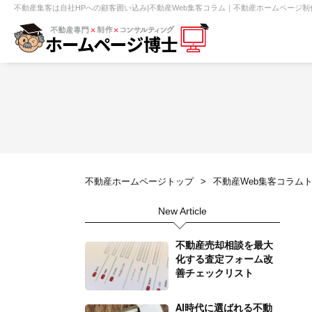
不動産集客は自社HPへの顧客囲い込み|不動産Web集客コラム｜不動産ホームページ制
【売買】機能一覧
ホームページ無料診断
【売却】機能一覧
クイックホー
不動産売買
不動産賃貸
不動
不動産ホームページトップ
不動産Web集客コラム
センチュリー21
ピタットハウス
New Article
賃貸管理オーナー向け
建築請負・中