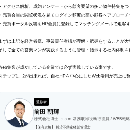
・アクセス解析、成約アンケートから顧客要望の多い物件特集をつ
・売買会員の閲覧状況を見てログイン頻度の高い顧客へアプローチ
・売買ポータル反響をHP会員に登録してマッチングメールで追客
まずは上記を経営者様、事業責任者様が理解・把握をすることが大
そして全ての営業マンが実践するように管理・指示する社内体制を
Web集客が成功している企業では必ず実践している事です。
ステップ1、2が出来れば、自社HPを中心にしたWeb活用が売上
監修者
前田 朝輝
株式会社博士.ｃｏｍ 常務取締役執行役員 / WEB
【保有資格】 賃貸不動産経営管理士