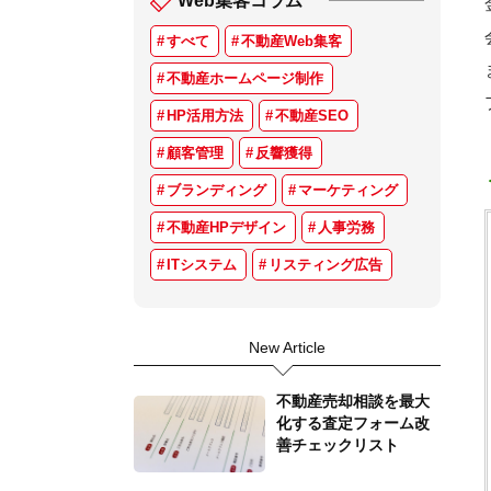
Web集客コラム
すべて
不動産Web集客
不動産ホームページ制作
HP活用方法
不動産SEO
顧客管理
反響獲得
ブランディング
マーケティング
不動産HPデザイン
人事労務
ITシステム
リスティング広告
New Article