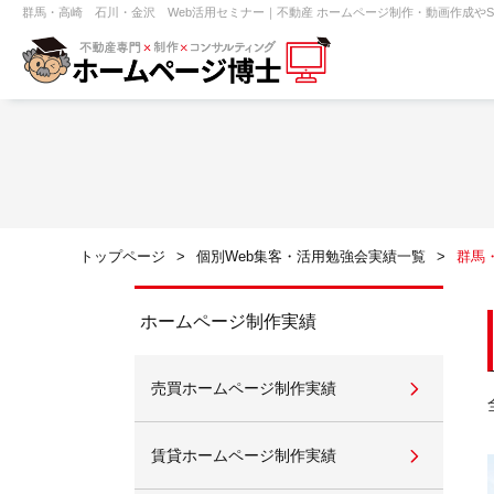
群馬・高崎 石川・金沢 Web活用セミナー｜不動産 ホームページ制作・動画作成やSE
【売買】機能一覧
ホームページ無料診断
【売却】機能一覧
クイックホー
不動産売買
不動産賃貸
不動
トップページ
個別Web集客・活用勉強会実績一覧
群馬
センチュリー21
ピタットハウス
ホームページ制作実績
売買ホームページ制作実績
賃貸管理オーナー向け
建築請負・中
賃貸ホームページ制作実績