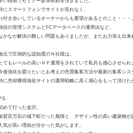
早い段階でセミナー参加依頼を頂きました。
特にスマートフォンでサイトが見れなく、
お付き合いしているオーナーからも要望があるとのこと・・・
独自の管理システムとFCデータベースの運用法など、
なかなか解決の難しい問題もありましたが、またお力添え出来
地元で圧倒的な認知度のＮ社様は、
とてもレベルの高いＨＰ運用をされていて私共も感心させられ
今後強化を図りたいとお考えの売買集客方法や最新の集客シス
特に売却獲得強化サイトの運用戦略に高く感心をもって頂けた
P.S.
初めて行った金沢。
加賀百万石の城下町だった風情と、デザイン性の高い建築物が
人気が高い理由が分かった気がします。