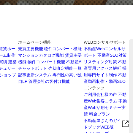
ホームページ機能
WEBコンサルサポート
賃貸ホー
売買主要機能
物件コンバート機能
不動産Webコンサルサ
ーム制作
マンションカタログ機能
賃貸主要
ポート
不動産SEO対策
実績
建築
機能
物件コンバート機能
不動産AI
リスティング対策
不動
チュリー
チャットボット
売却査定機能一覧
産専用アクセス解析
採
ショップ
記事更新システム
専門性の高い独
用専門サイト制作
不動
自LP
管理会社の客付け機能
産動画制作・動画SEO
コンテンツ
ご利用会社様の声
不動
産Web集客コラム
不動
産Web活用セミナー実
績
料金プラン
不動産屋さんのガイ
ドブックWEB版