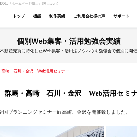
Oは『ホームページ博士』(博士.com)
トップ
機能
制作実績
ご利用会社様の声
サポート
ムページ無料診断
【賃貸】機能一覧
個別Web集客・活用勉強会実績
産投資・収益物件
建築・リフォーム
テナント
不動産売買に特化したWeb集客・活用法ノウハウを勉強会で個別に開
・高崎 石川・金沢 Web活用セミナー
アパマンショップ
LIXIL不動産ショップ
ハウ
群馬・高崎 石川・金沢 Web活用セミ
全国プランニングセミナーin 高崎、金沢を開催致しました。
古リノベ
総合コーポレート