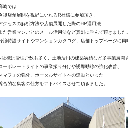
高崎では
今後店舗展開を視野にいれるR社様に参加頂き、
アクセスの解析方法や店舗展開した際のHP運用法、
また営業マンごとのメール活用法など真剣に学んで頂きました
分譲特設サイトやマンションカタログ、店舗トップページに興
N社様は管理戸数も多く、土地活用の建築実績など多事業展開
コーポレートサイトの事業振り分けや誘導動線の強化改善、
スマフォの強化、ポータルサイトへの連動といった
総合的な集客の仕方をアドバイスさせて頂きました。