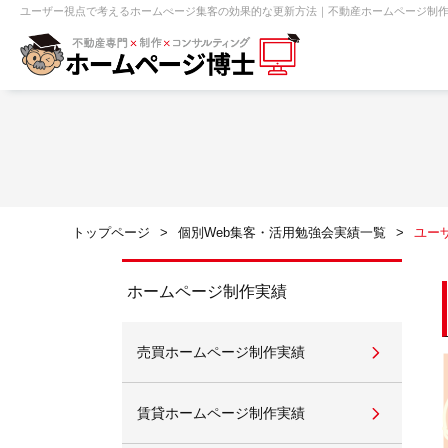
ユーザー視点で考えるホームぺージ集客の効果的な更新方法｜不動産ホームページ制作
【売買】機能一覧
ホームページ無料診断
【売却】機能一覧
クイックホー
不動産売買
不動産賃貸
不動
トップページ
個別Web集客・活用勉強会実績一覧
ユー
センチュリー21
ピタットハウス
ホームページ制作実績
売買ホームページ制作実績
賃貸管理オーナー向け
建築請負・中
賃貸ホームページ制作実績