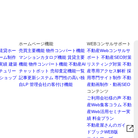
ホームページ機能
WEBコンサルサポート
賃貸ホー
売買主要機能
物件コンバート機能
不動産Webコンサルサ
ーム制作
マンションカタログ機能
賃貸主要
ポート
不動産SEO対策
実績
建築
機能
物件コンバート機能
不動産AI
リスティング対策
不動
チュリー
チャットボット
売却査定機能一覧
産専用アクセス解析
採
ショップ
記事更新システム
専門性の高い独
用専門サイト制作
不動
自LP
管理会社の客付け機能
産動画制作・動画SEO
コンテンツ
ご利用会社様の声
不動
産Web集客コラム
不動
産Web活用セミナー実
績
料金プラン
不動産屋さんのガイ
ドブックWEB版