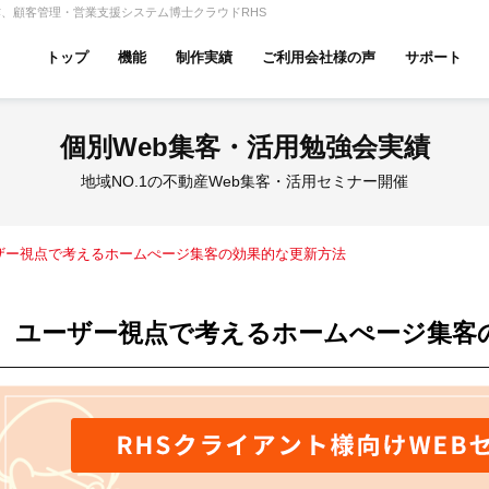
、顧客管理・営業支援システム博士クラウドRHS
トップ
機能
制作実績
ご利用会社様の声
サポート
ムページ無料診断
【賃貸】機能一覧
個別Web集客・活用勉強会実績
産投資・収益物件
建築・リフォーム
テナント
地域NO.1の不動産Web集客・活用セミナー開催
ザー視点で考えるホームぺージ集客の効果的な更新方法
アパマンショップ
LIXIL不動産ショップ
ハウ
ユーザー視点で考えるホームぺージ集客
古リノベ
総合コーポレート