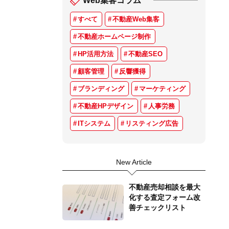
Web集客コラム
すべて
不動産Web集客
不動産ホームページ制作
HP活用方法
不動産SEO
顧客管理
反響獲得
ブランディング
マーケティング
不動産HPデザイン
人事労務
ITシステム
リスティング広告
New Article