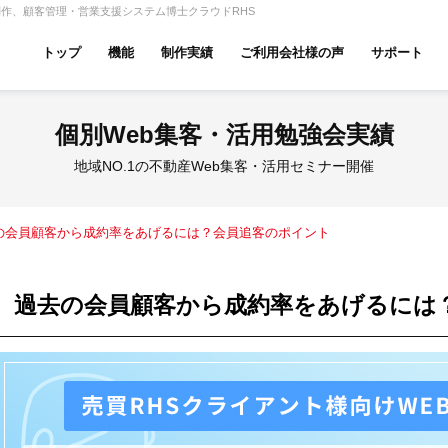
作、顧客管理・営業支援システム博士クラウドRHS
トップ
機能
制作実績
ご利用会社様の声
サポート
ムページ無料診断
【賃貸】機能一覧
個別Web集客・活用勉強会実績
産投資・収益物件
建築・リフォーム
テナント
地域NO.1の不動産Web集客・活用セミナー開催
の会員顧客から成約率をあげるには？会員追客のポイント
アパマンショップ
LIXIL不動産ショップ
ハウ
過去の会員顧客から成約率をあげるには
古リノベ
総合コーポレート