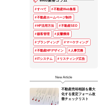
Web集客コラム
すべて
不動産Web集客
不動産ホームページ制作
HP活用方法
不動産SEO
顧客管理
反響獲得
ブランディング
マーケティング
不動産HPデザイン
人事労務
ITシステム
リスティング広告
New Article