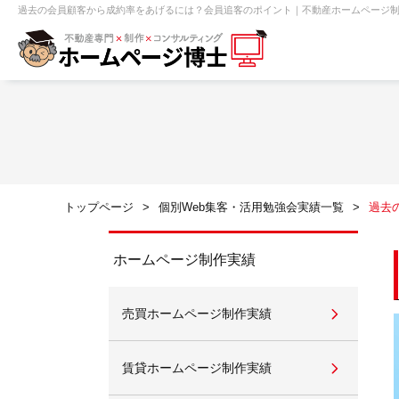
過去の会員顧客から成約率をあげるには？会員追客のポイント｜不動産ホームページ制
【売買】機能一覧
ホームページ無料診断
【売却】機能一覧
クイックホー
不動産売買
不動産賃貸
不動
トップページ
個別Web集客・活用勉強会実績一覧
過去
センチュリー21
ピタットハウス
ホームページ制作実績
売買ホームページ制作実績
賃貸管理オーナー向け
建築請負・中
賃貸ホームページ制作実績