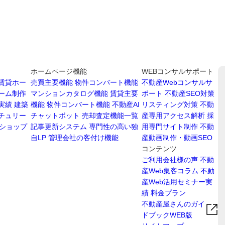
ホームページ機能
WEBコンサルサポート
賃貸ホー
売買主要機能
物件コンバート機能
不動産Webコンサルサ
ーム制作
マンションカタログ機能
賃貸主要
ポート
不動産SEO対策
実績
建築
機能
物件コンバート機能
不動産AI
リスティング対策
不動
チュリー
チャットボット
売却査定機能一覧
産専用アクセス解析
採
ショップ
記事更新システム
専門性の高い独
用専門サイト制作
不動
自LP
管理会社の客付け機能
産動画制作・動画SEO
コンテンツ
ご利用会社様の声
不動
産Web集客コラム
不動
産Web活用セミナー実
績
料金プラン
不動産屋さんのガイ
ドブックWEB版