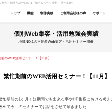
制作・動画作成やSEOは『ホームページ博士』(博士.com)
トップ
機能
制作実績
ご利用会社様の声
サポート
ムページ無料診断
【賃貸】機能一覧
個別Web集客・活用勉強会実績
産投資・収益物件
建築・リフォーム
テナント
地域NO.1の不動産Web集客・活用セミナー開催
期前のWEB活用セミナー！【11月】
アパマンショップ
LIXIL不動産ショップ
ハウ
繁忙期前のWEB活用セミナー！【11月】
古リノベ
総合コーポレート
繁忙期前の1ヶ月！短期間でも出来る事やHP集客における考え
改めて今回のセミナーでお話をさせて頂きました