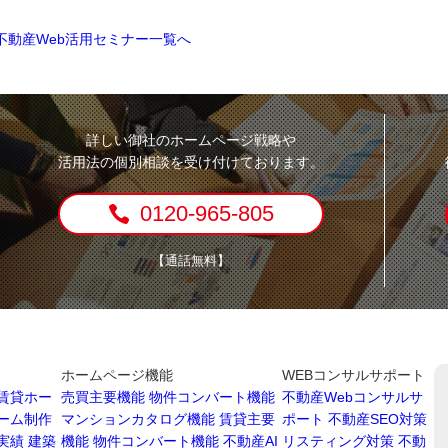
不動産Web活用セミナー一覧へ
詳しい御社のホームページ戦略や
活用法の個別相談を受け付けております。
0120-965-805
【通話無料】
ホームページ機能
WEBコンサルサポート
賃貸ホー
売買主要機能
物件コンバート機能
不動産Webコンサルサ
ーム制作
マンションカタログ機能
賃貸主要
ポート
不動産SEO対策
実績
建築
機能
物件コンバート機能
不動産AI
リスティング対策
不動