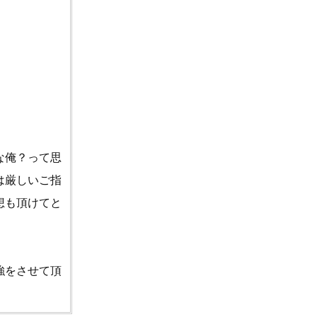
な俺？って思
は厳しいご指
想も頂けてと
強をさせて頂