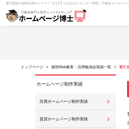
繁忙期前のWEB活用セミナー！【11月】に行われたセミナー実績｜不動産 ホームページ
【売買】機能一覧
ホームページ無料診断
【売却】機能一覧
クイックホー
不動産売買
不動産賃貸
不動
トップページ
個別Web集客・活用勉強会実績一覧
繁忙
センチュリー21
ピタットハウス
ホームページ制作実績
売買ホームページ制作実績
賃貸管理オーナー向け
建築請負・中
賃貸ホームページ制作実績