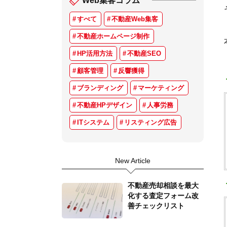
Web集客コラム
すべて
不動産Web集客
不動産ホームページ制作
HP活用方法
不動産SEO
顧客管理
反響獲得
ブランディング
マーケティング
不動産HPデザイン
人事労務
ITシステム
リスティング広告
New Article